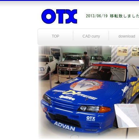
TOP
CAD curry
download